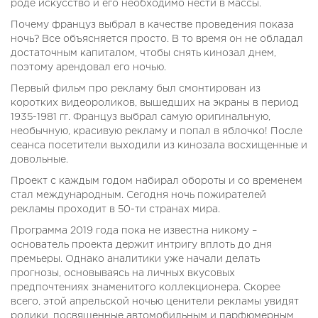
роде искусство и его необходимо нести в массы.
Почему француз выбрал в качестве проведения показа
ночь? Все объясняется просто. В то время он не обладал
достаточным капиталом, чтобы снять кинозал днем,
поэтому арендовал его ночью.
Первый фильм про рекламу был смонтирован из
коротких видеороликов, вышедших на экраны в период
1935-1981 гг. Француз выбрал самую оригинальную,
необычную, красивую рекламу и попал в яблочко! После
сеанса посетители выходили из кинозала восхищенные и
довольные.
Проект с каждым годом набирал обороты и со временем
стал международным. Сегодня ночь пожирателей
рекламы проходит в 50-ти странах мира.
Программа 2019 года пока не известна никому –
основатель проекта держит интригу вплоть до дня
премьеры. Однако аналитики уже начали делать
прогнозы, основываясь на личных вкусовых
предпочтениях знаменитого коллекционера. Скорее
всего, этой апрельской ночью ценители рекламы увидят
ролики, посвященные автомобильным и парфюмерным